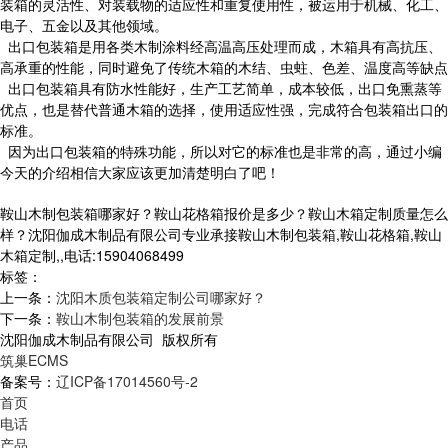
装箱的灵活性、对装载物的适应性和重复使用性，被运用于机械、化工、
电子、五金以及其他领域。
出口包装箱是用各类木制涂料经高温高压处理而成，木箱具有高抗压、
高承重的性能，同时避免了传统木箱的木结、虫蛀、色差、温度高等缺点
出口包装箱具有防水性能好，生产工艺简单，成本较低，出口免熏蒸等
优点，也是替代普通木箱的选择，使用适应性强，完成符合包装箱出口的
标准。
因为出口包装箱的特殊功能，所以对它的标准也是非常的高，通过小编
今天的介绍相信大家应该更加清楚明白了吧！
鞍山木制包装箱哪家好？鞍山花格箱报价是多少？鞍山木箱定制质量怎么
样？沈阳伽成木制品有限公司专业承接鞍山木制包装箱,鞍山花格箱,鞍山
木箱定制,,电话:15904068499
标签：
上一条：
沈阳木质包装箱定制公司哪家好？
下一条：
鞍山木制包装箱的发展前景
沈阳伽成木制品有限公司 版权所有
筑巢ECMS
备案号：
辽ICP备17014560号-2
首页
电话
产品