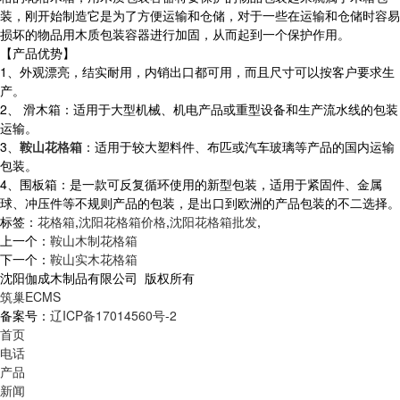
装，刚开始制造它是为了方便运输和仓储，对于一些在运输和仓储时容易
损坏的物品用木质包装容器进行加固，从而起到一个保护作用。
【产品优势】
1、外观漂亮，结实耐用，内销出口都可用，而且尺寸可以按客户要求生
产。
2、 滑木箱：适用于大型机械、机电产品或重型设备和生产流水线的包装
运输。
3、
鞍山花格箱
：适用于较大塑料件、布匹或汽车玻璃等产品的国内运输
包装。
4、围板箱：是一款可反复循环使用的新型包装，适用于紧固件、金属
球、冲压件等不规则产品的包装，是出口到欧洲的产品包装的不二选择。
标签：
花格箱
,
沈阳花格箱价格
,
沈阳花格箱批发
,
上一个：
鞍山木制花格箱
下一个：
鞍山实木花格箱
沈阳伽成木制品有限公司 版权所有
筑巢ECMS
备案号：
辽ICP备17014560号-2
首页
电话
产品
新闻