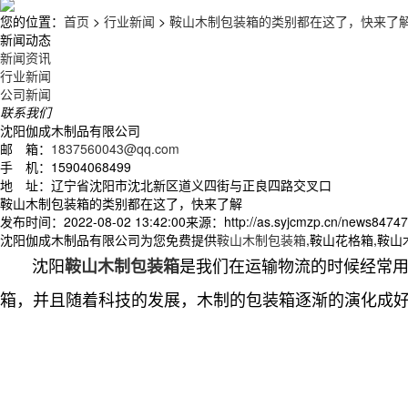
您的位置：
首页
>
行业新闻
>
鞍山木制包装箱的类别都在这了，快来了
新闻动态
新闻资讯
行业新闻
公司新闻
联系我们
沈阳伽成木制品有限公司
邮 箱：
1837560043@qq.com
手 机：15904068499
地 址：辽宁省沈阳市沈北新区道义四街与正良四路交叉口
鞍山木制包装箱的类别都在这了，快来了解
发布时间：2022-08-02 13:42:00
来源：http://as.syjcmzp.cn/news84747
沈阳伽成木制品有限公司为您免费提供
鞍山木制包装箱
,鞍山花格箱,鞍
沈阳
是我们在运输物流的时候经常
鞍山木制包装箱
箱，并且随着科技的发展，木制的包装箱逐渐的演化成好