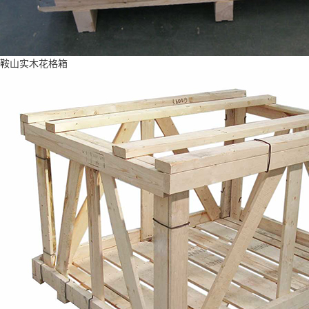
鞍山实木花格箱