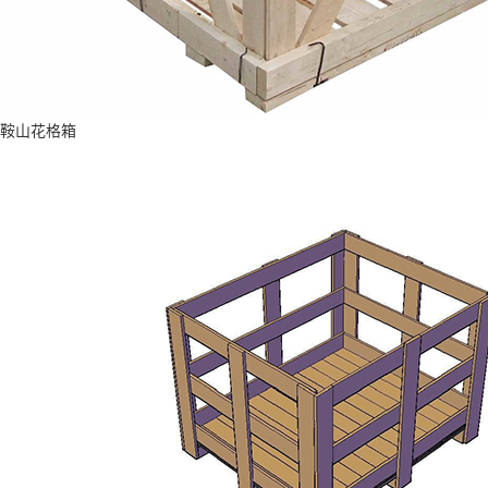
鞍山花格箱