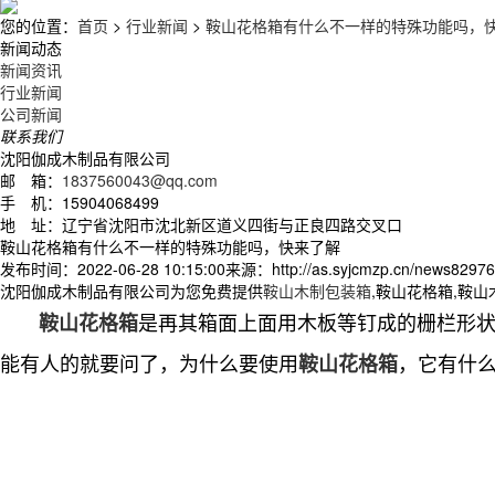
您的位置：
首页
>
行业新闻
>
鞍山花格箱有什么不一样的特殊功能吗，
新闻动态
新闻资讯
行业新闻
公司新闻
联系我们
沈阳伽成木制品有限公司
邮 箱：
1837560043@qq.com
手 机：15904068499
地 址：辽宁省沈阳市沈北新区道义四街与正良四路交叉口
鞍山花格箱有什么不一样的特殊功能吗，快来了解
发布时间：2022-06-28 10:15:00
来源：http://as.syjcmzp.cn/news82976
沈阳伽成木制品有限公司为您免费提供
鞍山木制包装箱
,鞍山花格箱,鞍
是再其箱面上面用木板等钉成的栅栏形
鞍山花格箱
能有人的就要问了，为什么要使用
，它有什
鞍山花格箱