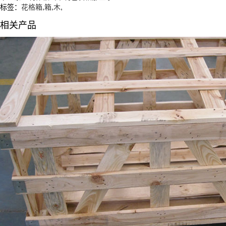
标签：
花格箱
,
箱
,
木
,
相关产品