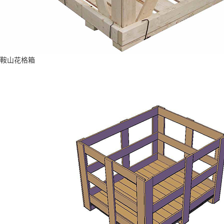
鞍山花格箱