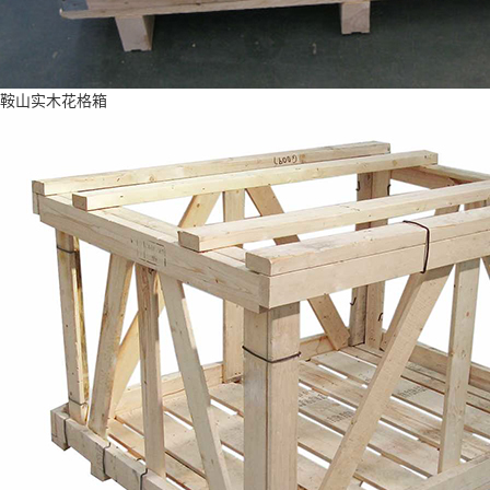
鞍山实木花格箱