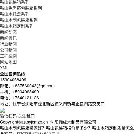
鞍山花格箱系列
鞍山免熏蒸包装箱系列
鞍山木托盘系列
鞍山木制包装箱系列
鞍山木箱定制系列
新闻动态
新闻资讯
行业新闻
公司新闻
工程案例
网站地图
XML
全国咨询热线
15904068499
邮箱：1837560043@qq.com
手机：15904068499
电话：17640121126
地址：辽宁省沈阳市沈北新区道义四街与正良四路交叉口
微信扫码 关注我们
Copyright©as.syjcmzp.cn 沈阳伽成木制品有限公司
鞍山木制包装箱哪家好？鞍山花格箱报价是多少？鞍山木箱定制质量怎么样？沈
备案号：
辽ICP备17014560号-2