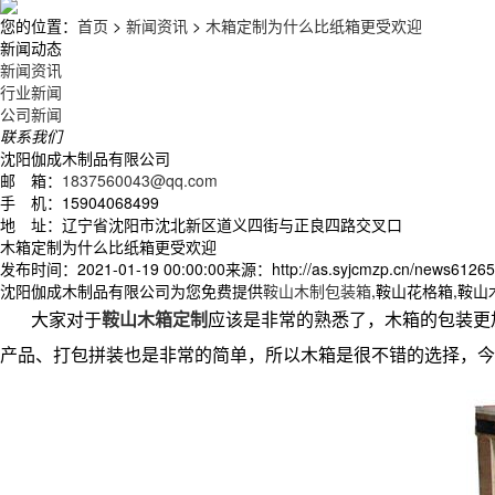
您的位置：
首页
>
新闻资讯
>
木箱定制为什么比纸箱更受欢迎
新闻动态
新闻资讯
行业新闻
公司新闻
联系我们
沈阳伽成木制品有限公司
邮 箱：
1837560043@qq.com
手 机：15904068499
地 址：辽宁省沈阳市沈北新区道义四街与正良四路交叉口
木箱定制为什么比纸箱更受欢迎
发布时间：2021-01-19 00:00:00
来源：http://as.syjcmzp.cn/news61265
沈阳伽成木制品有限公司为您免费提供
鞍山木制包装箱
,鞍山花格箱,鞍
大家对于
鞍山木箱定制
应该是非常的熟悉了，木箱的包装更
产品、打包拼装也是非常的简单，所以木箱是很不错的选择，今