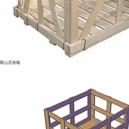
鞍山花格箱