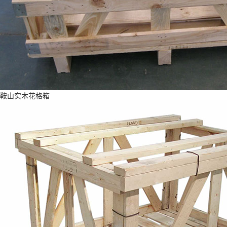
鞍山实木花格箱