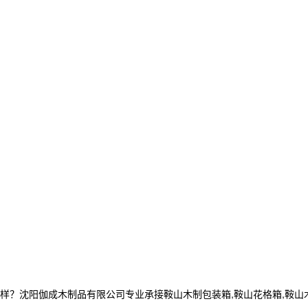
阳伽成木制品有限公司专业承接鞍山木制包装箱,鞍山花格箱,鞍山木箱定制,