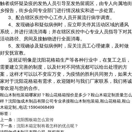
触者或怀疑染疫的发热人员引导至发热留观区，由专人向属地街
乡报告，街乡会同专业部门进行情况核实和进一步处置。
3、配合辖区疾控中心工作人员开展流行病学调查。
4、发现确诊和疑似病例时，应立即关停其活动区域的通风
系统，并进行清洗消毒；并在辖区疾控中心专业人员指导下对其
活动路径、房间及接触物进行全面消毒。
5、发现确诊及疑似病例时，应关注员工心理健康，及时做
好安抚宣教。
这就证明像是沈阳花格箱生产等各种行业中，在复工之后，
需要建立完善的制度，以及针对不同情况都可以给出处理的方
案，这样才可以以不变应万变，为疫情的胜利共同努力，如果大
家对于沈阳花格箱有需求，欢迎随时与我们厂家联系，我们将诚
挚欢迎与您的合作。
鞍山木制包装箱哪家好？鞍山花格箱报价是多少？鞍山木箱定制质量怎么
样？沈阳伽成木制品有限公司专业承接鞍山木制包装箱,鞍山花格箱,鞍山
木箱定制,,电话:15904068499
标签：
上一条：
沈阳围板箱怎么宣传
下一条：
沈阳木箱定制有着怎样的优点呢？
沈阳伽成木制品有限公司 版权所有