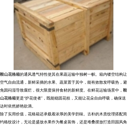
鞍山花格箱
的通风透气特性使其在果蔬运输中独树一帜。箱内镂空结构让
空气自由流通，新鲜采摘的水果、蔬菜置于其中，能有效散发呼吸热，避
免因闷湿导致腐烂，很大限度保持食材的新鲜度。在鲜花运输场景中，
鞍
山花格箱
更是“护花使者”，既能稳固花枝，又能让花朵自由呼吸，确保送
达时依然娇艳欲滴。
除了实用价值，花格箱还承载着浓厚的美学韵味。古朴的木质纹理搭配简
约格纹设计，无论是盛放水果作为餐桌装饰，还是堆叠摆放打造田园风角