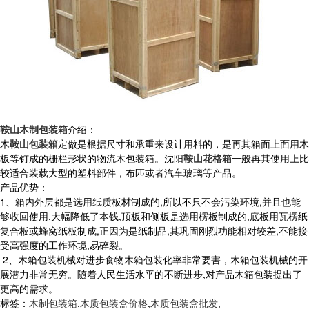
鞍山木制包装箱
介绍：
木
鞍山包装箱
定做是根据尺寸和承重来设计用料的，
是再其箱面上面用木
板等钉成的栅栏形状的物流木包装箱。沈阳
鞍山花格箱
一般再其使用上比
较适合装载大型的塑料部件，布匹或者汽车玻璃等产品。
产品优势：
1、箱内外层都是选用纸质板材制成的,所以不只不会污染环境,并且也能
够收回使用,大幅降低了本钱,顶板和侧板是选用楞板制成的,底板用瓦楞纸
复合板或蜂窝纸板制成,正因为是纸制品,其巩固刚烈功能相对较差,不能接
受高强度的工作环境,易碎裂。
2、木箱包装机械对进步食物木箱包装化率非常要害，木箱包装机械的开
展潜力非常无穷。随着人民生活水平的不断进步,对产品木箱包装提出了
更高的需求。
标签：
木制包装箱
,
木质包装盒价格
,
木质包装盒批发
,