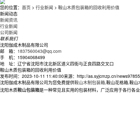
您的位置：
首页
>
行业新闻
>
鞍山木质包装箱的回收利用价值
新闻动态
新闻资讯
行业新闻
公司新闻
联系我们
沈阳伽成木制品有限公司
邮 箱：
1837560043@qq.com
手 机：15904068499
地 址：辽宁省沈阳市沈北新区道义四街与正良四路交叉口
鞍山木质包装箱的回收利用价值
发布时间：2023-10-11 11:40:00
来源：http://as.syjcmzp.cn/news97855
沈阳伽成木制品有限公司为您免费提供
鞍山木制包装箱
,鞍山花格箱,鞍
沈阳木质
鞍山包装箱
是一种常见且实用的包装材料，广泛应用于各行各业